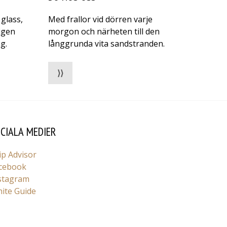
glass,
Med frallor vid dörren varje
igen
morgon och närheten till den
g.
långgrunda vita sandstranden.
⟩⟩
CIALA MEDIER
ip Advisor
cebook
stagram
ite Guide