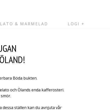
ELATO & MARMELAD
LOGI
TUGAN
 ÖLAND!
derbara Böda bukten.
elato och Ölands enda kafferosteri.
h smör.
a dessa ställen kan du avnjuta vår