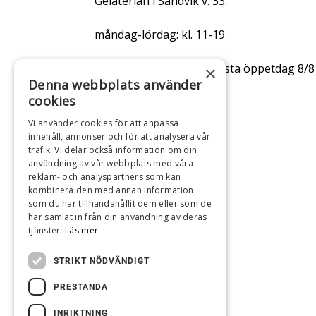
Gelaterian i Sandvik v. 33:
måndag-lördag: kl. 11-19
Gelaterian i Byxelkrok: sista öppetdag 8/8 
×
Denna webbplats använder
13-21
cookies
Vi använder cookies för att anpassa
innehåll, annonser och för att analysera vår
trafik. Vi delar också information om din
användning av vår webbplats med våra
reklam- och analyspartners som kan
kombinera den med annan information
som du har tillhandahållit dem eller som de
har samlat in från din användning av deras
tjänster.
Läs mer
STRIKT NÖDVÄNDIGT
PRESTANDA
INRIKTNING