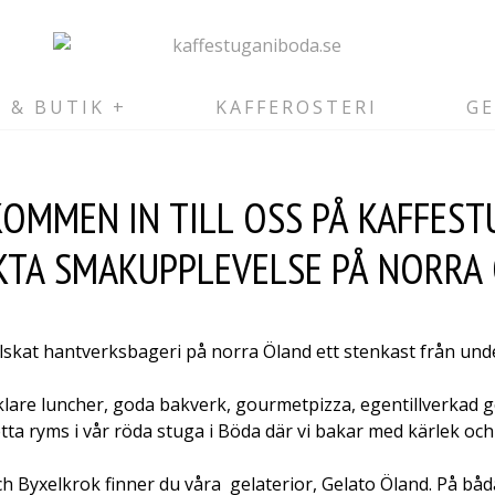
É & BUTIK
KAFFEROSTERI
G
OMMEN IN TILL OSS PÅ KAFFES
KTA SMAKUPPLEVELSE PÅ NORRA
älskat hantverksbageri på norra Öland ett stenkast från un
lare luncher
, goda bakverk, gourmetpizza, egentillverkad g
etta ryms i vår röda stuga i Böda där vi bakar med kärlek oc
h Byxelkrok finner du våra gelaterior, Gelato Öland.
På båd