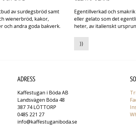
utbud av surdegsbröd samt
Egentillverkad och smakrik 
ch wienerbröd, kakor,
eller gelato som det egentl
er och andra goda bakverk.
heter, av italienskt ursprun
⟩⟩
ADRESS
SO
Kaffestugan i Böda AB
Tr
Landsvägen Böda 48
Fa
387 74 LÖTTORP
In
0485 221 27
Wh
info@kaffestuganiboda.se