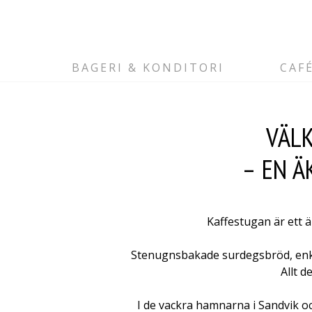
BAGERI & KONDITORI
CAF
VÄLK
– EN Ä
Kaffestugan är ett 
Stenugnsbakade surdegsbröd, enk
Allt d
I de vackra hamnarna i Sandvik oc