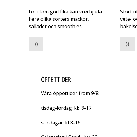
Förutom god fika kan vi erbjuda
Stort 
flera olika sorters mackor,
vete- o
sallader och smoothies.
bakels
⟩⟩
⟩⟩
ÖPPETTIDER
Våra öppettider from 9/8:
tisdag-lördag: kl: 8-17
söndagar: kl 8-16