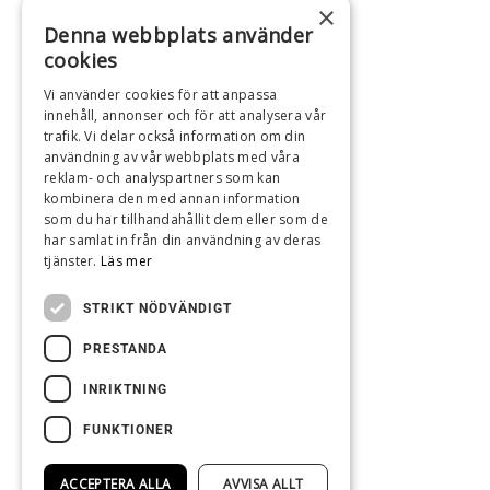
×
Denna webbplats använder
cookies
ADRESS
Vi använder cookies för att anpassa
Kaffestugan i Böda AB
innehåll, annonser och för att analysera vår
trafik. Vi delar också information om din
Landsvägen Böda 48
användning av vår webbplats med våra
387 74 LÖTTORP
reklam- och analyspartners som kan
0485 221 27
kombinera den med annan information
info@kaffestuganiboda.se
som du har tillhandahållit dem eller som de
har samlat in från din användning av deras
tjänster.
Läs mer
SOCIALA MEDIER
STRIKT NÖDVÄNDIGT
Trip Advisor
PRESTANDA
Facebook
INRIKTNING
Instagram
White Guide
FUNKTIONER
ACCEPTERA ALLA
AVVISA ALLT